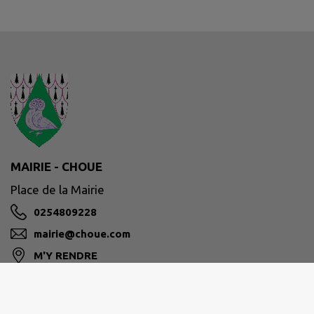
MAIRIE - CHOUE
Place de la Mairie
0254809228
mairie@choue.com
M'Y RENDRE
www.choue.com