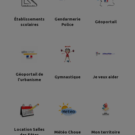
Établissements
Gendarmerie
Géoportail
scolaires
Police
Géoportail de
Gymnastique
Je veux aider
l'urbanisme
Location Salles
Météo Choue
Mon territoire
des Fêtes