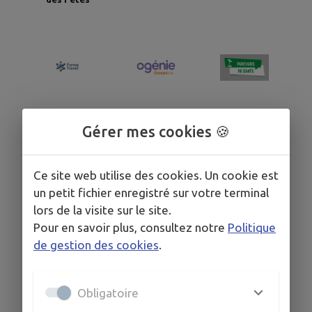
Parcours de
Offres d'emploi
Ogénie Séniors
Santé
Gérer mes cookies 🍪
Ce site web utilise des cookies. Un cookie est
un petit fichier enregistré sur votre terminal
lors de la visite sur le site.
Pour en savoir plus, consultez notre
Politique
Permis de
Rémi + à la
de gestion des cookies
.
Randonnée
construire en
demande
ligne
Obligatoire