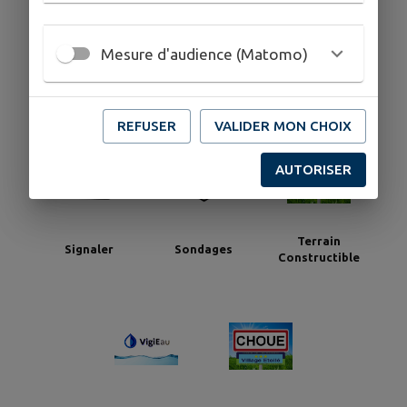
Mesure d'audience (Matomo)
Restauration de
Santé
Service Frelons
l'église Saint
Clément de
Choue
REFUSER
VALIDER MON CHOIX
AUTORISER
Terrain
Signaler
Sondages
Constructible