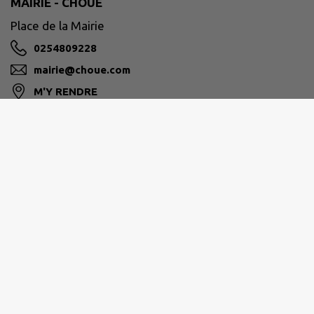
MAIRIE - CHOUE
Place de la Mairie
0254809228
mairie@choue.com
M'Y RENDRE
www.choue.com
COLLINES DU PERCHE
36 rue Gheerbrant
02.54.89.71.14