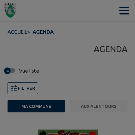
Contenu
Menu
Recherche
Pied de page
ACCUEIL
>
AGENDA
AGENDA
Vue liste
FILTRER
MA COMMUNE
AUX ALENTOURS
2 événements trouvés.