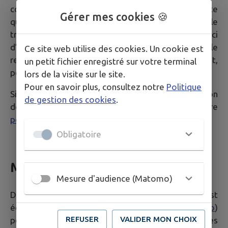
communiquées via le formulaire auprès de n’importe
Gérer mes cookies 🍪
quelle personne jugée compétente pour le
traitement de la demande dans un souci
d’optimisation de la qualité du service public dans le
Ce site web utilise des cookies. Un cookie est
respect des dispositions légales qui les concernent,
un petit fichier enregistré sur votre terminal
personne qui peut être externe à ces collectivités.
lors de la visite sur le site.
Pour en savoir plus, consultez notre
Politique
Si vous souhaitez plus d'informations sur la gestion
de gestion des cookies
.
de vos données personnelles, consultez notre
politique de confidentialité
.
Obligatoire
Mesure d'audience
Mesure d'audience (Matomo)
Dans le but de mesurer l'audience du Site, celui-ci est
équipé d'un système de traceurs (
Matomo
)
REFUSER
VALIDER MON CHOIX
permettant de collecter des données statistiques