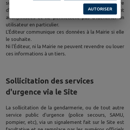
sur son utilisation (nombre de vues, nombre
AUTORISER
d’utilisateurs, ...). Ces données statistiques sont
anonymisées et ne permettent pas d'identifier un
utilisateur en particulier.
L'Éditeur communique ces données à la Mairie si elle
le souhaite.
Ni l'Éditeur, ni la Mairie ne peuvent revendre ou louer
ces informations à un tiers.
Sollicitation des services
d'urgence via le Site
La sollicitation de la gendarmerie, ou de tout autre
service public d'urgence (police secours, SAMU,
pompier, etc), via un signalement fait sur le Site est
facultative et ne remplace pas les numéros officiels