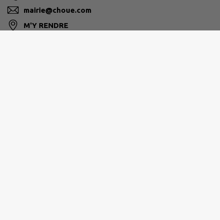
mairie@choue.com
M'Y RENDRE
www.choue.com
COLLINES DU PERCHE
36 rue Gheerbrant
02.54.89.71.14
accueil@cc-collinesperche.fr
M'Y RENDRE