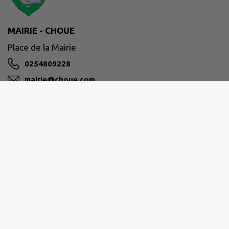
MAIRIE - CHOUE
Place de la Mairie
0254809228
mairie@choue.com
M'Y RENDRE
www.choue.com
COLLINES DU PERCHE