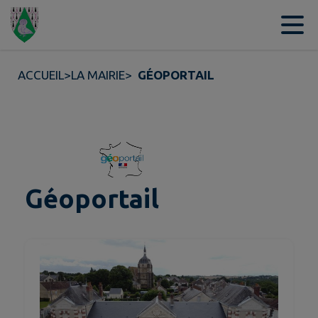
Contenu
Menu
Recherche
Pied de page
ACCUEIL
>
LA MAIRIE
>
GÉOPORTAIL
Géoportail