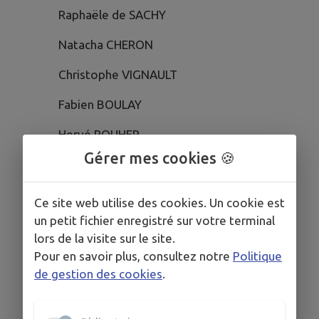
Raphaële de SACHY
Natacha CHERON
Christophe VIGNAULT
Fabien BOULAY
Hervé ROUHER
Gérer mes cookies 🍪
Christophe GAUTHIER
Benoit BOLLENS
Ce site web utilise des cookies. Un cookie est
un petit fichier enregistré sur votre terminal
Christopher MENANT
lors de la visite sur le site.
Pour en savoir plus, consultez notre
Politique
de gestion des cookies
.