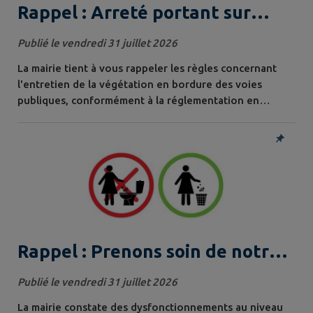
Rappel : Arreté portant sur
l'élagage ou l'abattage d'arbres
Publié le vendredi 31 juillet 2026
La mairie tient à vous rappeler les règles concernant
l'entretien de la végétation en bordure des voies
publiques, conformément à la réglementation en
vigueur. Les propriétaires riverains ont l'obligation de
veiller à ce que leurs arbres, arbustes, haies, branches
et racines ne constituent pas une gêne ou un danger
pour la sécurité de tous. Vous trouverez ci-joint l'arrêté
municipal pris en...
Rappel : Prenons soin de notre
réseau d'assainissement !
Publié le vendredi 31 juillet 2026
La mairie constate des dysfonctionnements au niveau