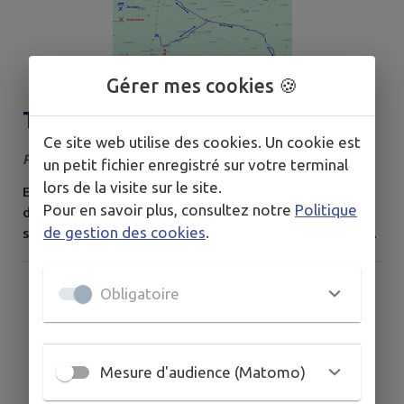
Gérer mes cookies 🍪
Travaux d'adduction d'eau rue
Ce site web utilise des cookies. Un cookie est
du Couraillon
Publié le vendredi 17 juillet 2026
un petit fichier enregistré sur votre terminal
lors de la visite sur le site.
En raison des travaux de renouvellement du réseau et
Pour en savoir plus, consultez notre
Politique
des branchements d'eau potable, la circulation et le
de gestion des cookies
.
stationnement sur la Route Départementale n°160 (Rue
du Couraillon) , située en agglomération sur la
commune de Choue (41170) , seront réglementés selon
Obligatoire
les dispositions des articles suivants. Article 2 : Durée et
calendrier Les présentes restrictions seront applicables
pour une durée de 42...
Mesure d'audience (Matomo)