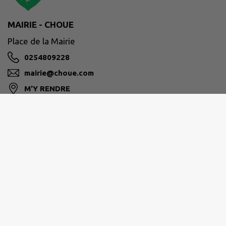
MAIRIE - CHOUE
Place de la Mairie
0254809228
mairie@choue.com
M'Y RENDRE
www.choue.com
COLLINES DU PERCHE