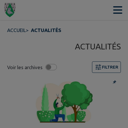
Contenu
Menu
Recherche
Pied de page
ACCUEIL
>
ACTUALITÉS
ACTUALITÉS
Voir les archives
FILTRER
5 actualités trouvées. Filtre sélectionné : Alertes.