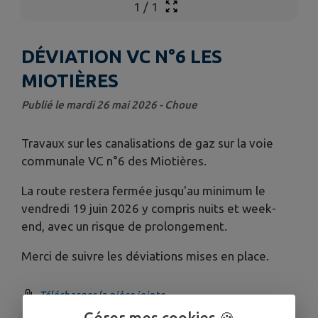
1
/
1
DÉVIATION VC N°6 LES
MIOTIÈRES
Publié le mardi 26 mai 2026 - Choue
Travaux sur les canalisations de gaz sur la voie
communale VC n°6 des Miotières.
La route restera fermée jusqu'au minimum le
vendredi 19 juin 2026 y compris nuits et week-
end, avec un risque de prolongement.
Merci de suivre les déviations mises en place.
Télécharger la pièce jointe