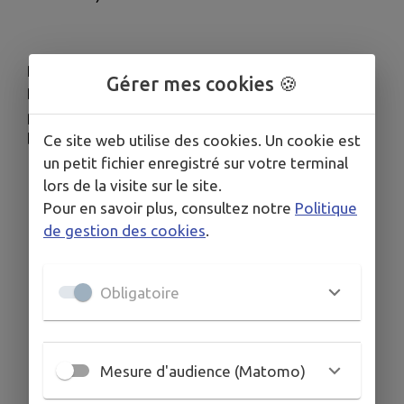
Pour toutes questions, n'hésitez pas à contacter
Gérer mes cookies 🍪
France services La Gare au 02.54.80.85.80
pour vous accompagner dans la démarche si
besoin.
Ce site web utilise des cookies. Un cookie est
un petit fichier enregistré sur votre terminal
lors de la visite sur le site.
Télécharger la pièce jointe
Pour en savoir plus, consultez notre
Politique
de gestion des cookies
.
Obligatoire
Mesure d'audience (Matomo)