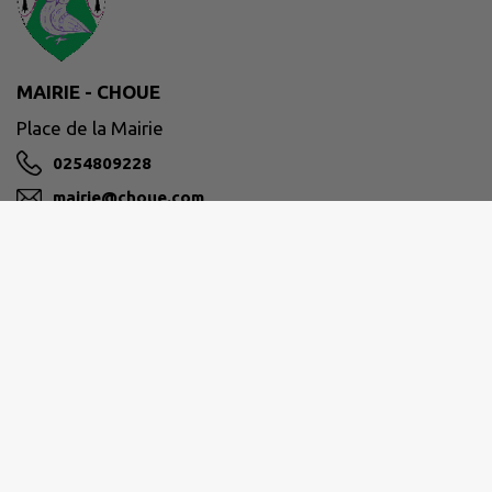
MAIRIE - CHOUE
Place de la Mairie
0254809228
mairie@choue.com
M'Y RENDRE
www.choue.com