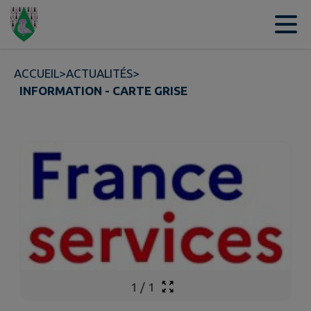
Contenu
Menu
Recherche
Pied de page
ACCUEIL
>
ACTUALITÉS
>
INFORMATION - CARTE GRISE
1
/
1